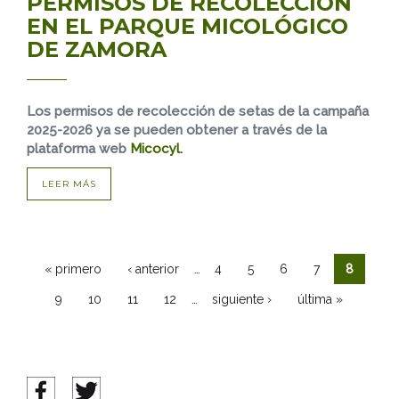
PERMISOS DE RECOLECCIÓN
EN EL PARQUE MICOLÓGICO
DE ZAMORA
Los permisos de recolección de setas de la campaña
2025-2026 ya se pueden obtener a través de la
plataforma web
Micocyl.
LEER MÁS
…
« primero
‹ anterior
4
5
6
7
8
Páginas
…
9
10
11
12
siguiente ›
última »