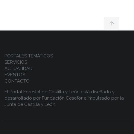
PORTALES TEMÁTICOS
SERVICIOS
ACTUALIDAD
EVENTOS
CONTACTO
El Portal Forestal de Castilla y León está diseñado y
desarrollado por
Fundación Cesefor
e impulsado por la
Junta de Castilla y León.