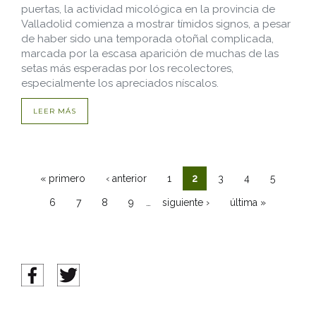
puertas, la actividad micológica en la provincia de
Valladolid comienza a mostrar tímidos signos, a pesar
de haber sido una temporada otoñal complicada,
marcada por la escasa aparición de muchas de las
setas más esperadas por los recolectores,
especialmente los apreciados níscalos.
LEER MÁS
« primero
‹ anterior
1
2
3
4
5
Páginas
…
6
7
8
9
siguiente ›
última »