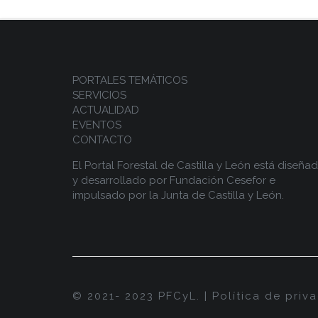
PORTALES TEMÁTICOS
SERVICIOS
ACTUALIDAD
EVENTOS
CONTACTO
El Portal Forestal de Castilla y León está diseña
y desarrollado por
Fundación Cesefor
e
impulsado por la
Junta de Castilla y León.
© 2021- 2023 PFCyL. |
Política de priv