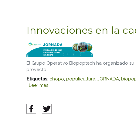
Innovaciones en la ca
El Grupo Operativo Biopoptech ha organizado su s
proyecto.
Etiquetas:
chopo
,
populicultura
,
JORNADA
,
biopo
Leer más
sobre Innovaciones en la cadena de val