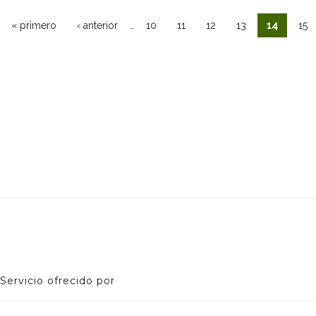
…
« primero
‹ anterior
10
11
12
13
14
15
ginas
Servicio ofrecido por