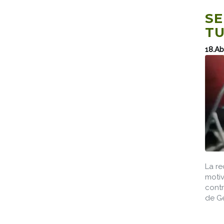
SE
TU
18.Ab
La re
motiv
contr
de Ge