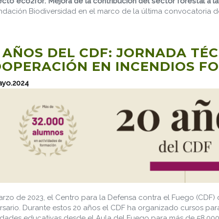
cto eco2for: Mejora de la contribución del sector forestal a la
ndación Biodiversidad en el marco de la última convocatoria 
 AÑOS DEL CDF: JORNADA TÉ
OPERACIÓN EN INCENDIOS F
ayo.2024
rzo de 2023, el Centro para la Defensa contra el Fuego (CDF) d
rsario. Durante estos 20 años el CDF ha organizado cursos par
idades educativas desde el Aula del Fuego para más de 58.000 