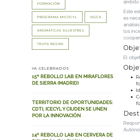
ámbito 
FORMACIÓN
Este es
PROGRAMA MICOCYL
SIGCA
es nece
análisi
AROMÁTICAS SILVESTRES
los inc
coopera
TRUFA NEGRA
Obje
El obje
Obje
YA CELEBRADOS
15º REBOLLO LAB EN MIRAFLORES
R
DE SIERRA (MADRID)
f
I
C
TERRITORIO DE OPORTUNIDADES:
fo
CDTI, ICECYL Y CIUDEN SE UNEN
Dest
POR LA INNOVACIÓN
Respons
Autónom
14º REBOLLO LAB EN CERVERA DE