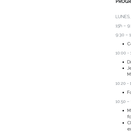
PROGR
LUNES,
15h – 
9:30 – 
C
10:00 -
D
J
M
10:20 -
F
10:50 – 
M
f
C
e