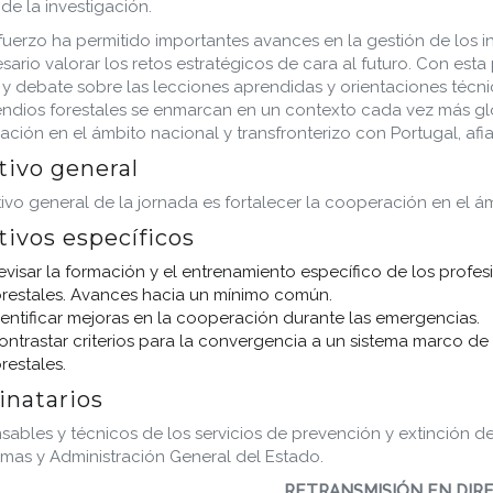
de la investigación.
fuerzo ha permitido importantes avances en la gestión de los 
sario valorar los retos estratégicos de cara al futuro. Con est
s y debate sobre las lecciones aprendidas y orientaciones téc
endios forestales se enmarcan en un contexto cada vez más glob
ción en el ámbito nacional y transfronterizo con Portugal, af
tivo general
tivo general de la jornada es fortalecer la cooperación en el á
tivos específicos
evisar la formación y el entrenamiento específico de los profe
orestales. Avances hacia un mínimo común.
dentificar mejoras en la cooperación durante las emergencias.
ontrastar criterios para la convergencia a un sistema marco de
restales.
inatarios
ables y técnicos de los servicios de prevención y extinción d
as y Administración General del Estado.
RETRANSMISIÓN EN DIR