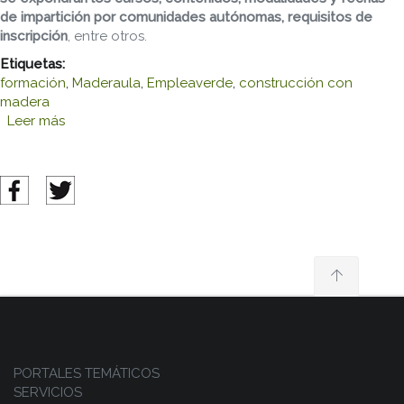
de impartición por comunidades autónomas, requisitos de
inscripción
, entre otros.
Etiquetas:
formación
,
Maderaula
,
Empleaverde
,
construcción con
madera
Leer más
sobre Jornada de presentación de los planes de
formación en construcción eficiente con madera -
Programa Empleaverde
PORTALES TEMÁTICOS
SERVICIOS