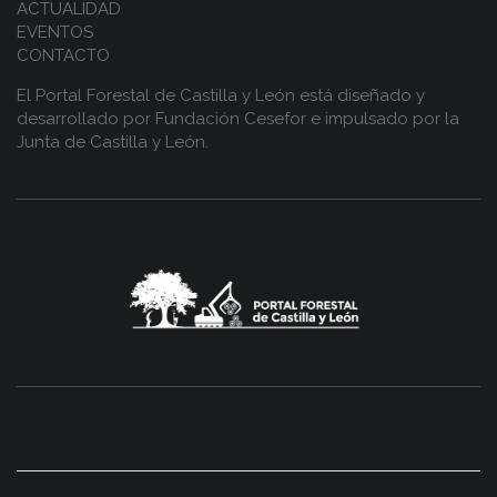
ACTUALIDAD
EVENTOS
CONTACTO
El Portal Forestal de Castilla y León está diseñado y
desarrollado por
Fundación Cesefor
e impulsado por la
Junta de Castilla y León.