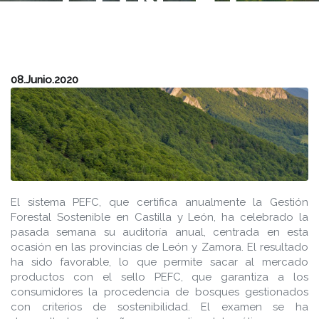
CON EL
32,5% DE
LA
08.Junio.2020
SUPERFICI
DE
ESPAÑA
El sistema PEFC, que certifica anualmente la Gestión
Forestal Sostenible en Castilla y León, ha celebrado la
pasada semana su auditoría anual, centrada en esta
CON
ocasión en las provincias de León y Zamora. El resultado
ha sido favorable, lo que permite sacar al mercado
productos con el sello PEFC, que garantiza a los
CERTIFICA
consumidores la procedencia de bosques gestionados
con criterios de sostenibilidad. El examen se ha