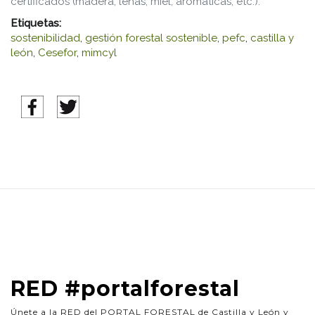
certificados (madera, leñas, miel, aromáticas, etc.).
Etiquetas:
sostenibilidad
,
gestión forestal sostenible
,
pefc
,
castilla y
león
,
Cesefor
,
mimcyl
RED #portalforestal
Únete a la RED del PORTAL FORESTAL de Castilla y León y