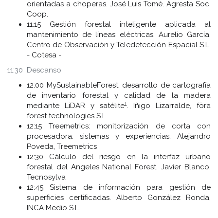
orientadas a choperas. José Luis Tomé. Agresta Soc.
Coop.
11:15 Gestión forestal inteligente aplicada al
mantenimiento de líneas eléctricas. Aurelio García.
Centro de Observación y Teledetección Espacial S.L.
- Cotesa -
11:30 Descanso
12:00 MySustainableForest: desarrollo de cartografía
de inventario forestal y calidad de la madera
1
mediante LiDAR y satélite
. Iñigo Lizarralde, föra
forest technologies S.L.
12:15 Treemetrics: monitorización de corta con
procesadora: sistemas y experiencias. Alejandro
Poveda, Treemetrics
12:30 Cálculo del riesgo en la interfaz urbano
forestal del Angeles National Forest. Javier Blanco,
Tecnosylva
12:45 Sistema de información para gestión de
superficies certificadas. Alberto González Ronda,
INCA Medio S.L.