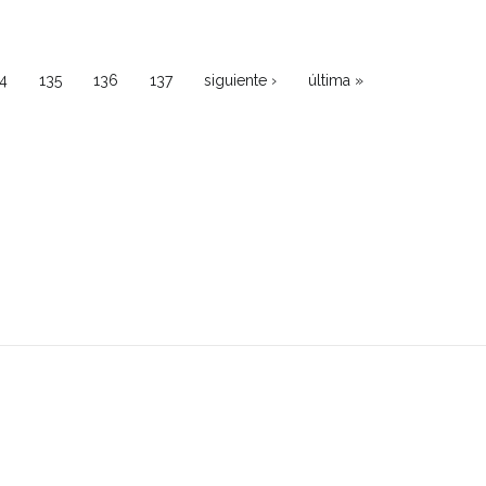
4
135
136
137
siguiente ›
última »