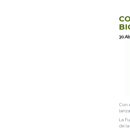
CO
BI
30.Ab
Con e
lanza
La Fu
de la