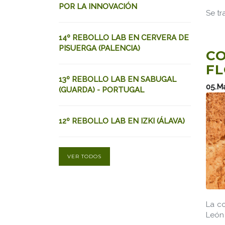
POR LA INNOVACIÓN
Se tr
14º REBOLLO LAB EN CERVERA DE
PISUERGA (PALENCIA)
CO
FL
13º REBOLLO LAB EN SABUGAL
05.M
(GUARDA) - PORTUGAL
12º REBOLLO LAB EN IZKI (ÁLAVA)
VER TODOS
La co
León 