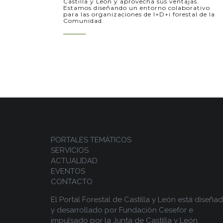
Castilla y León y aprovecha sus ventajas.
Estamos diseñando un entorno colaborativo
para las organizaciones de I+D+i forestal de la
Comunidad.
PORTALES TEMÁTICOS
SERVICIOS
ACTUALIDAD
EVENTOS
CONTACTO
El Portal Forestal de Castilla y León está diseña
y desarrollado por
Fundación Cesefor
e
impulsado por la
Junta de Castilla y León.