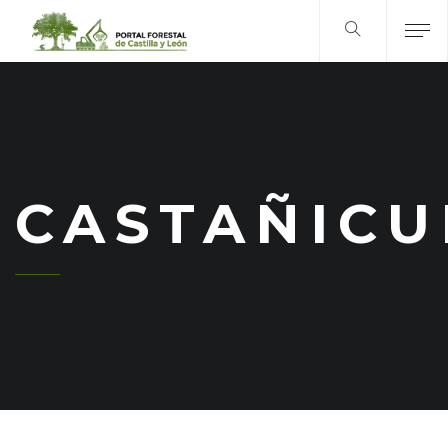
CASTAÑICU