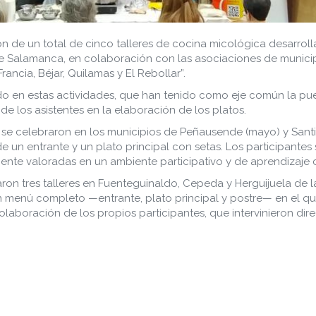
n de un total de cinco talleres de cocina micológica desarrol
de Salamanca, en colaboración con las asociaciones de municip
ancia, Béjar, Quilamas y El Rebollar”.
ado en estas actividades, que han tenido como eje común la pu
de los asistentes en la elaboración de los platos.
se celebraron en los municipios de Peñausende (mayo) y Santiz (
e un entrante y un plato principal con setas. Los participante
ente valoradas en un ambiente participativo y de aprendizaje
ron tres talleres en Fuenteguinaldo, Cepeda y Herguijuela de la
menú completo —entrante, plato principal y postre— en el que 
aboración de los propios participantes, que intervinieron dire