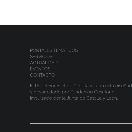
PORTALES TEMÁTICOS
SERVICIOS
ACTUALIDAD
EVENTOS
CONTACTO
El Portal Forestal de Castilla y León está diseña
y desarrollado por
Fundación Cesefor
e
impulsado por la
Junta de Castilla y León.