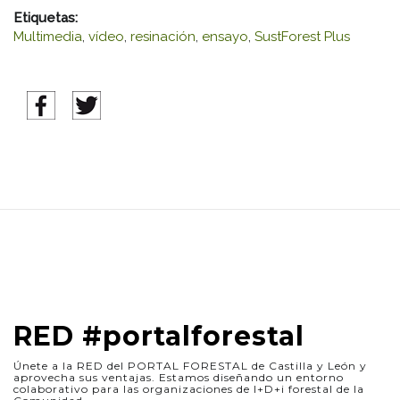
PROYECTO
Etiquetas:
Multimedia
,
vídeo
,
resinación
,
ensayo
,
SustForest Plus
SUSTFORES
PLUS
RED #portalforestal
Únete a la RED del PORTAL FORESTAL de Castilla y León y
aprovecha sus ventajas. Estamos diseñando un entorno
colaborativo para las organizaciones de I+D+i forestal de la