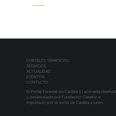
PORTALES TEMÁTICOS
SERVICIOS
ACTUALIDAD
EVENTOS
CONTACTO
El Portal Forestal de Castilla y León está diseña
y desarrollado por
Fundación Cesefor
e
impulsado por la
Junta de Castilla y León.