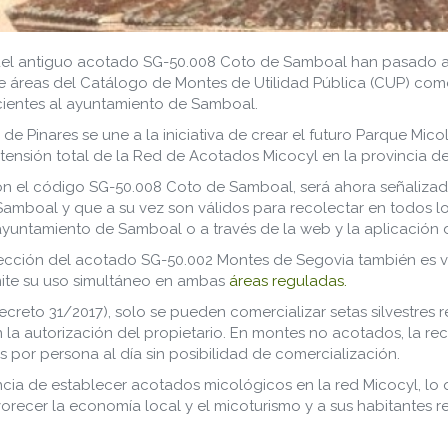
del antiguo acotado SG-50.008 Coto de Samboal han pasado a 
e áreas del Catálogo de Montes de Utilidad Pública (CUP) como E
ientes al ayuntamiento de Samboal.
a de Pinares se une a la iniciativa de crear el futuro Parque M
extensión total de la Red de Acotados Micocyl en la provincia d
 con el código SG-50.008 Coto de Samboal, será ahora señaliz
amboal y que a su vez son válidos para recolectar en todos l
yuntamiento de Samboal o a través de la web y la aplicación
lección del acotado SG-50.002 Montes de Segovia también es v
rmite su uso simultáneo en ambas
áreas reguladas.
Decreto 31/2017), solo se pueden comercializar setas silvestre
la autorización del propietario. En montes no acotados, la reco
por persona al día sin posibilidad de comercialización.
ia de establecer acotados micológicos en la red Micocyl, lo q
avorecer la economía local y el micoturismo y a sus habitantes