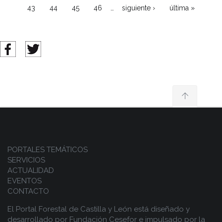
…
43
44
45
46
siguiente ›
última »
PORTALES TEMÁTICOS
SERVICIOS
ACTUALIDAD
EVENTOS
CONTACTO
El Portal Forestal de Castilla y León está diseñado y
desarrollado por
Fundación Cesefor
e impulsado por la