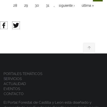
…
28
29
30
31
siguiente ›
última »
PORTALES TEMÁTICOS
SERVICIOS
ACTUALIDAD
EVENTOS
CONTACTO
El Portal Forestal de Castilla y León está diseñado y