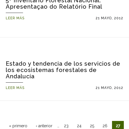
5º Inventario Florestal Nacional.
Apresentaçao do Relatório Final
LEER MÁS
21 MAYO, 2012
Estado y tendencia de los servicios de
los ecosistemas forestales de
Andalucía
LEER MÁS
21 MAYO, 2012
Páginas
…
« primero
‹ anterior
23
24
25
26
27