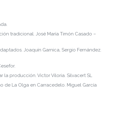
ada.
tación tradicional. José María Timón Casado –
 adaptados. Joaquín Garnica, Sergio Fernández.
Cesefor.
 la producción. Victor Viloria. Silvacert SL
aso de La Olga en Carracedelo. Miguel García