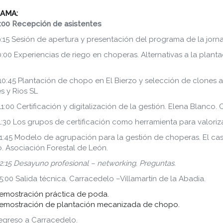
AMA:
9:00 Recepción de asistentes
9:15 Sesión de apertura y presentación del programa de la jorn
10:00 Experiencias de riego en choperas. Alternativas a la plan
 10:45 Plantación de chopo en El Bierzo y selección de clones
 y Rios SL
 11:00 Certificación y digitalización de la gestión. Elena Blanco. 
 11:30 Los grupos de certificación como herramienta para valorizar
 11:45 Modelo de agrupación para la gestión de choperas. El c
 Asociación Forestal de León.
 12:15 Desayuno profesional – networking. Preguntas.
 15:00 Salida técnica. Carracedelo –Villamartín de la Abadia.
emostración práctica de poda.
emostración de plantación mecanizada de chopo.
egreso a Carracedelo.