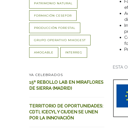
F
PATRIMONIO NATURAL
e
A
FORMACIÓN CESEFOR
di
I
PRODUCCIÓN FORESTAL
p
C
GRUPO OPERATIVO MIKOGEST
fo
P
AMOGABLE
INTERREG
ESTA O
YA CELEBRADOS
15º REBOLLO LAB EN MIRAFLORES
DE SIERRA (MADRID)
TERRITORIO DE OPORTUNIDADES:
CDTI, ICECYL Y CIUDEN SE UNEN
POR LA INNOVACIÓN