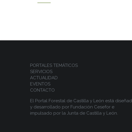
PORTALES TEMÁTICOS
SERVICIOS
ACTUALIDAD
EVENTOS
CONTACTO
El Portal Forestal de Castilla y León está diseña
y desarrollado por
Fundación Cesefor
e
impulsado por la
Junta de Castilla y León.