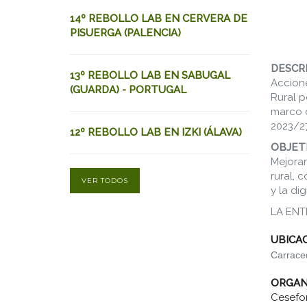
14º REBOLLO LAB EN CERVERA DE
PISUERGA (PALENCIA)
DESCRI
13º REBOLLO LAB EN SABUGAL
Accione
(GUARDA) - PORTUGAL
Rural p
marco d
2023/27
12º REBOLLO LAB EN IZKI (ÁLAVA)
OBJETI
Mejorar
rural, 
VER TODOS
y la di
LA ENT
UBICA
Carraced
ORGAN
Cesefo