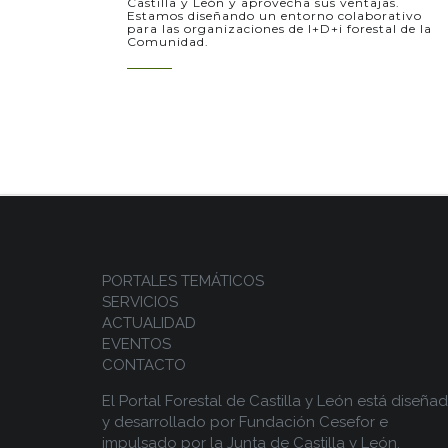
Castilla y León y aprovecha sus ventajas.
Estamos diseñando un entorno colaborativo
para las organizaciones de I+D+i forestal de la
Comunidad.
PORTALES TEMÁTICOS
SERVICIOS
ACTUALIDAD
EVENTOS
CONTACTO
El Portal Forestal de Castilla y León está diseña
y desarrollado por
Fundación Cesefor
e
impulsado por la
Junta de Castilla y León.