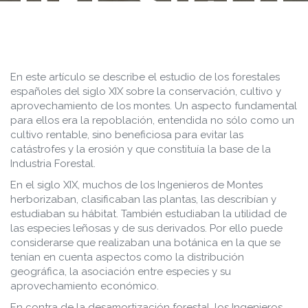
DEL SIGLO
XIX Y LA
REPOBLACI
En este artículo se describe el estudio de los forestales
españoles del siglo XIX sobre la conservación, cultivo y
aprovechamiento de los montes. Un aspecto fundamental
BASE DE
para ellos era la repoblación, entendida no sólo como un
cultivo rentable, sino beneficiosa para evitar las
catástrofes y la erosión y que constituía la base de la
LA
Industria Forestal.
En el siglo XIX, muchos de los Ingenieros de Montes
INDUSTRIA
herborizaban, clasificaban las plantas, las describían y
estudiaban su hábitat. También estudiaban la utilidad de
las especies leñosas y de sus derivados. Por ello puede
FORESTAL
considerarse que realizaban una botánica en la que se
tenían en cuenta aspectos como la distribución
geográfica, la asociación entre especies y su
aprovechamiento económico.
En contra de la desamortización forestal, los Ingenieros